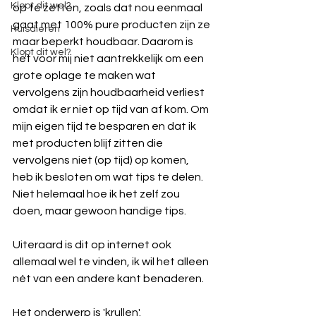
Klopt dit wel?
op te zetten, zoals dat nou eenmaal 
gaat met 100% pure producten zijn ze 
Huisdieren
maar beperkt houdbaar. Daarom is 
Klopt dit wel?
het voor mij niet aantrekkelijk om een 
grote oplage te maken wat 
vervolgens zijn houdbaarheid verliest 
omdat ik er niet op tijd van af kom. Om 
mijn eigen tijd te besparen en dat ik 
met producten blijf zitten die 
vervolgens niet (op tijd) op komen, 
heb ik besloten om wat tips te delen. 
Niet helemaal hoe ik het zelf zou 
doen, maar gewoon handige tips.
Uiteraard is dit op internet ook 
allemaal wel te vinden, ik wil het alleen 
nét van een andere kant benaderen.
Het onderwerp is 'krullen'.