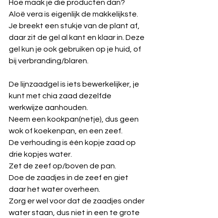
Hoe maak je die producten dan?
Aloë vera is eigenlijk de makkelijkste. 
Je breekt een stukje van de plant af, 
daar zit de gel al kant en klaar in. Deze 
gel kun je ook gebruiken op je huid, of 
bij verbranding/blaren.
De lijnzaadgel is iets bewerkelijker, je 
kunt met chia zaad dezelfde 
werkwijze aanhouden.
Neem een kookpan(netje), dus geen 
wok of koekenpan, en een zeef.
De verhouding is één kopje zaad op 
drie kopjes water.
Zet de zeef op/boven de pan.
Doe de zaadjes in de zeef en giet 
daar het water overheen.
Zorg er wel voor dat de zaadjes onder 
water staan, dus niet in een te grote 