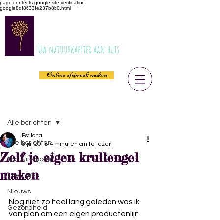
page contents
google-site-verification:
google8df8633fe237b8b0.html
ESTILONA
Uw natuurkapster aan huis
Online afspraak maken
Post
Alle berichten
Estilona
Alle berichten
6 jul 2018
4 minuten om te lezen
Zelf je eigen krullengel
Natuurkapper
maken
Creatief
Nieuws
Nog niet zo heel lang geleden was ik 
Gezondheid
van plan om een eigen productenlijn 