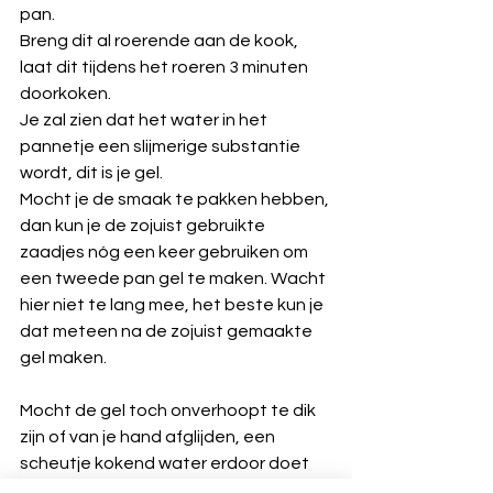
pan.
Breng dit al roerende aan de kook, 
laat dit tijdens het roeren 3 minuten 
doorkoken.
Je zal zien dat het water in het 
pannetje een slijmerige substantie 
wordt, dit is je gel.
Mocht je de smaak te pakken hebben, 
dan kun je de zojuist gebruikte 
zaadjes nóg een keer gebruiken om 
een tweede pan gel te maken. Wacht 
hier niet te lang mee, het beste kun je 
dat meteen na de zojuist gemaakte 
gel maken.
Mocht de gel toch onverhoopt te dik 
zijn of van je hand afglijden, een 
scheutje kokend water erdoor doet 
wonderen.