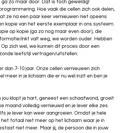
ga zo maar door. Dat is toch geweldig! 
e programmering. Hoe vaak die cellen zich ook delen, 
 dat ze na een paar keer vernieuwen niet opeens 
n kopie van het eerste exemplaar in ons systeem. 
pie op kopie (ga zo nog maar even door), die 
nformatie/inkt valt weg, we worden ouder. Hebben 
Op zich wel, we kunnen dit proces door een 
onde leefstijl vertragen/uitstellen.
uder dan 7-10 jaar. Onze cellen vernieuwen zich 
l meer in je lichaam die er nu wel inzit en ben je 
an jou klopt je hart, geneest een schaafwond, groeit 
ke maand volledig vernieuwd en je lever elke zes 
fs je lever kan weer aangroeien. Omdat je hele 
t het totaal niet meer op het lichaam waar je in 
aat niet meer. Maar jij, de persoon die in jouw 