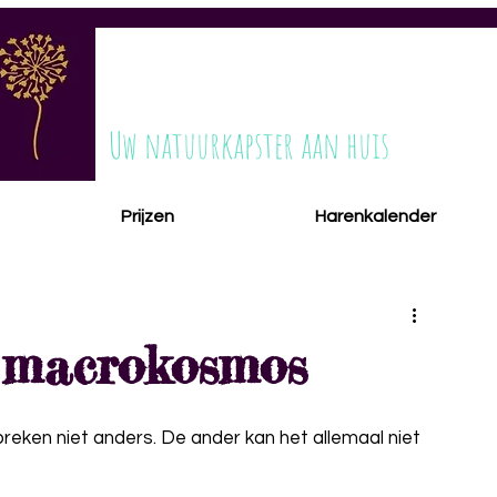
ESTILONA
Uw natuurkapster aan huis
Prijzen
Harenkalender
ondheid
Klopt dit wel?
Huisdieren
Klopt dit wel?
 macrokosmos
preken niet anders. De ander kan het allemaal niet 