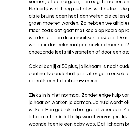
vormen, of een orgaan, een oog, hersenen en 
Natuurlijk is dat nog niet alles wat betreft d
als je bruine ogen hebt dan weten die cellen
groen moeten worden. Zo hebben we altijd ee
Maar zoals dat gaat met kopie op kopie op ko
worden op den duur moeilijker leesbaar. De i
we daar dan helemaal geen invloed meer op? 
ongezonde leefstijl versnellen of door een gez
Ook al ben jij al 50 plus, je lichaam is nooit o
continu. Na anderhalf jaar zit er geen enkele ce
eigenlijk een totaal nieuw mens.
Ziek zijn is niet normaal. Zonder enige hulp v
je haar en werken je darmen. Je huid wordt el
weken. Een gebroken bot groeit weer aan. Zel
lichaam steeds letterlijk wordt vervangen, lijk
woonde toen je een baby was. Dat lichaam best