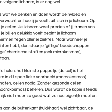
 volgend lichaam, is er nog wel.
es wat we denken en doen wordt beïnvloed en 
rwacht en hoe jij je voelt, uit zich in je lichaam. Op 
 cellen. Je lichaam weet precies of jij tranen van 
 je blij en gelukkig voelt begint je lichaam 
rmen tegen allerlei ziektes. Maar wanneer je 
en hebt, dan stuur je ‘giftige’ boodschappen 
tige’ chemische stoffen (ook microkosmos), 
staan.
halen, het kleinste poppetje (de cel) is het 
aam in dit specifieke voorbeeld (macrokosmos) 
maten, cellen nodig. Zonder gezonde cellen 
macrokosmos) beheren. Dus wordt de kopie steeds 
lijk niet meer zo goed wat ze nou eigenlijk moeten 
is aan de buitenkant (huid/haar) wel zichtbaar, de 