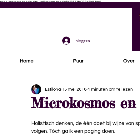
page contents
google-site-verification: google8df8633fe237b8b0.html
Inloggen
Home
Puur
Over
Alle berichten
Natuurkapper
Creatief
Nieuws
Gez
Estilona
15 mei 2018
4 minuten om te lezen
Microkosmos en
Holistisch denken, de één doet bij wijze van s
volgen. Tóch ga ik een poging doen. 