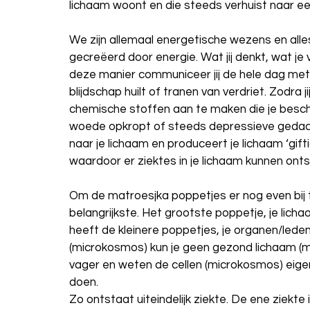
lichaam woont en die steeds verhuist naar een
We zijn allemaal energetische wezens en all
gecreëerd door energie. Wat jij denkt, wat je ve
deze manier communiceer jij de hele dag met je
blijdschap huilt of tranen van verdriet. Zodra jij
chemische stoffen aan te maken die je besche
woede opkropt of steeds depressieve gedacht
naar je lichaam en produceert je lichaam ‘gif
waardoor er ziektes in je lichaam kunnen ont
Om de matroesjka poppetjes er nog even bij te 
belangrijkste. Het grootste poppetje, je lich
heeft de kleinere poppetjes, je organen/lede
(microkosmos) kun je geen gezond lichaam (
vager en weten de cellen (microkosmos) eigen
doen.
Zo ontstaat uiteindelijk ziekte. De ene ziekte 