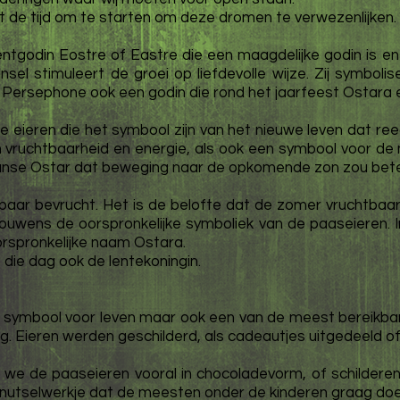
t de tijd om te starten om deze dromen te verwezenlijken.
lentgodin Eostre of Eastre die een maagdelijke godin is e
jnsel stimuleert de groei op liefdevolle wijze. Zij symbo
 Persephone ook een godin die rond het jaarfeest Ostara e
e eieren die het symbool zijn van het nieuwe leven dat r
n vruchtbaarheid en energie, als ook een symbool voor d
nse Ostar dat beweging naar de opkomende zon zou bet
aar bevrucht. Het is de belofte dat de zomer vruchtbaar z
trouwens de oorspronkelijke symboliek van de paaseieren.
orspronkelijke naam Ostara.
 die dag ook de lentekoningin.
et symbool voor leven maar ook een van de meest bereikb
ing. Eieren werden geschilderd, als cadeautjes uitgedeeld 
we de paaseieren vooral in chocoladevorm, of schildere
knutselwerkje dat de meesten onder de kinderen graag doe