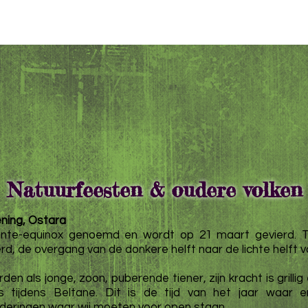
Natuurfeesten & oudere volken
ning, Ostara
nte-equinox genoemd en wordt op 21 maart gevierd. T
rd, de overgang van de donkere helft naar de lichte helft v
n als jonge, zoon, puberende tiener, zijn kracht is grill
 tijdens Beltane. Dit is de tijd van het jaar waar e
anderingen waar wij moeten voor open staan.