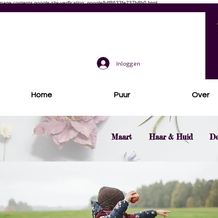
page contents
google-site-verification: google8df8633fe237b8b0.html
Inloggen
Home
Puur
Over
Maart
Haar & Huid
De