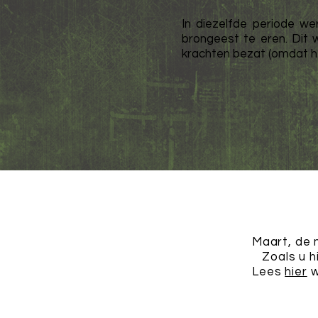
In diezelfde periode 
brongeest te eren. Dit
krachten bezat (omdat h
Maart, de 
Zoals u h
Lees
hier
w