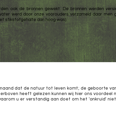
werden ook de bronnen gewekt. De bronnen werden ver
 water werd door onze voorouders verzameld daar men g
et stikstofgehalte dan hoog was).
maand dat de natuur tot leven komt; de geboorte van
ierboven heeft gelezen kunnen wij hier ons voordeel
aarom u er verstandig aan doet om het 'onkruid' niet