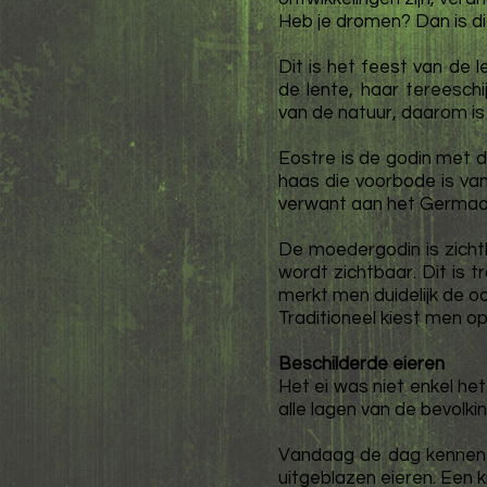
Heb je dromen? Dan is di
Dit is het feest van de 
de lente, haar tereeschi
van de natuur, daarom is
Eostre is de godin met d
haas die voorbode is va
verwant aan het Germaa
De moedergodin is zichtb
wordt zichtbaar. Dit is 
merkt men duidelijk de o
Traditioneel kiest men op
Beschilderde eieren
Het ei was niet enkel h
alle lagen van de bevolk
Vandaag de dag kennen 
uitgeblazen eieren. Een 