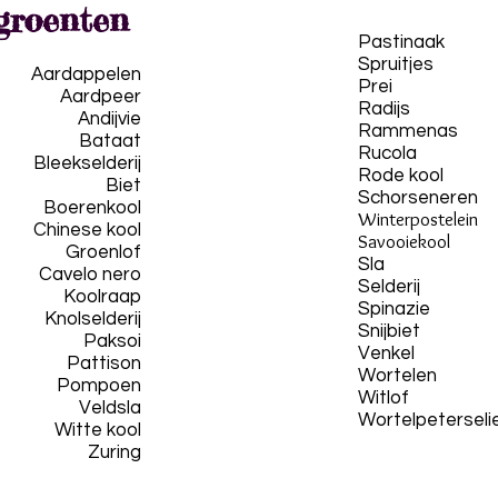
rgroenten
Pastinaak
Spruitjes
Aardappelen
Prei
Aardpeer
Radijs
Andijvie
Rammenas
Bataat
Rucola
Bleekselderij
Rode kool
Biet
Schorseneren
Boerenkool
Winterpostelein
Chinese kool
Savooiekool
Groenlof
Sla
Cavelo nero
Selderij
Koolraap
Spinazie
Knolselderij
Snijbiet
Paksoi
Venkel
Pattison
Wortelen
Pompoen
Witlof
Veldsla
Wortelpeterseli
Witte kool
Zuring