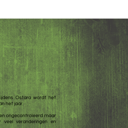
ijdens Ostara wordt het
an het jaar.
ig en ongecontroleerd maar
r veel veranderingen en