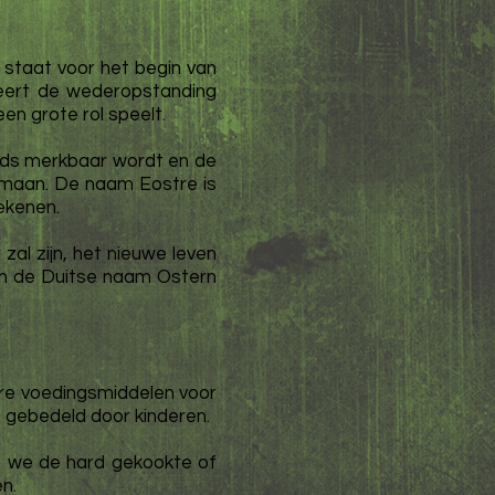
n staat voor het begin van
liseert de wederopstanding
en grote rol speelt.
eeds merkbaar wordt en de
e maan. De naam Eostre is
ekenen.
al zijn, het nieuwe leven
 In de Duitse naam Ostern
are voedingsmiddelen voor
of gebedeld door kinderen.
n we de hard gekookte of
n.