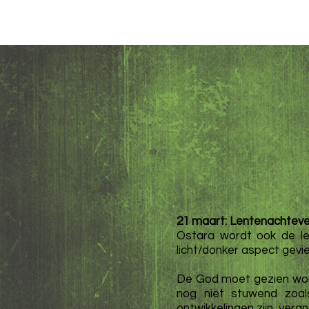
21 maart: Lentenachteve
Ostara wordt ook de le
licht/donker aspect gevie
De God moet gezien worde
nog niet stuwend zoals
ontwikkelingen zijn, ver