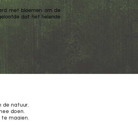
sierd met bloemen om de
eloofde dat het helende
 de natuur.
 mee doen.
 te maaien.