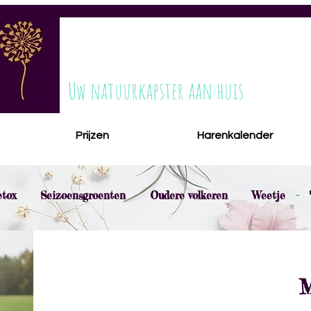
ESTILONA
Uw natuurkapster aan huis
Prijzen
Harenkalender
tox
Seizoensgroenten
Oudere volkeren
Weetje
-
M