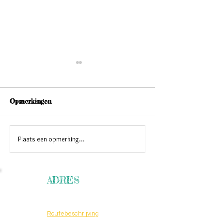
Opmerkingen
Hallo september!
L’Oreal koopt
Plaats een opmerking...
ADRES
Pathmossingel 167
7513 CG Enschede
Routebeschrijving