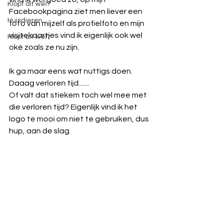
Klopt dit wel?
Facebookpagina ziet men liever een 
Huisdieren
foto van mijzelf als profielfoto en mijn 
visitekaartjes vind ik eigenlijk ook wel 
Klopt dit wel?
oké zoals ze nu zijn. 
Ik ga maar eens wat nuttigs doen. 
Daaag verloren tijd....... 
Of valt dat stiekem toch wel mee met 
die verloren tijd? Eigenlijk vind ik het 
logo te mooi om niet te gebruiken, dus 
hup, aan de slag.