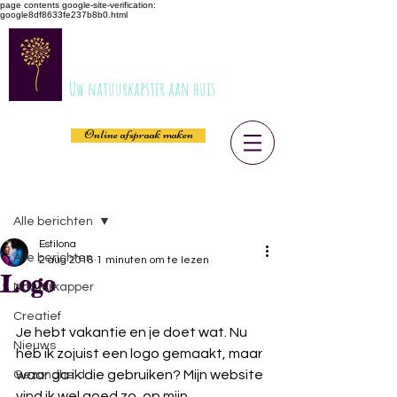
page contents
google-site-verification:
google8df8633fe237b8b0.html
ESTILONA
Uw natuurkapster aan huis
Online afspraak maken
Post
Alle berichten
Estilona
Alle berichten
2 aug 2018
1 minuten om te lezen
Logo
Natuurkapper
Creatief
Je hebt vakantie en je doet wat. Nu 
Nieuws
heb ik zojuist een logo gemaakt, maar 
waar ga ik die gebruiken? Mijn website 
Gezondheid
vind ik wel goed zo, op mijn 