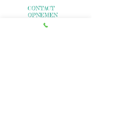
CONTACT
OPNEMEN
06 55151666
Niet voor acquisitie
doeleinden
TELEFONISCH
BEREIKBAAR
Maandag
09:00
–
20:00
Dinsdag
09:00
–
20:00
Woensdag
09:00
–
20:00