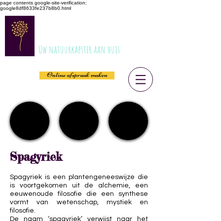
page contents
google-site-verification:
google8df8633fe237b8b0.html
ESTILONA
Uw natuurkapster aan huis
Online afspraak maken
Spagyriek
Spagyriek is een plantengeneeswijze die
is voortgekomen uit de alchemie, een
eeuwenoude filosofie die een synthese
vormt van wetenschap, mystiek en
filosofie.
De naam ‘spagyriek’ verwijst naar het