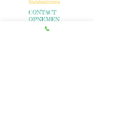
Routebeschrijving
CONTACT
OPNEMEN
06 55151666
Niet voor acquisitie
doeleinden
TELEFONISCH
BEREIKBAAR
Maandag
09:00
–
20:00
Dinsdag
09:00
–
20:00