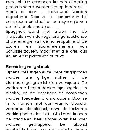
twee bij. De essences kunnen onderling
gecombineerd worden en op iedereen –
mens of dier – individueel worden
afgestemd. Door ze te combineren tot
complexen ontstaat er een synergie van
de individuele middelen.
Spagyriek werkt niet alleen met de
moleculen van de reguliere geneeskunde
of de energie van de homeopathie of de
zouten en sporenelementen van
Schüsslerzouten, maar met alle drie, dus
én-én-én in plaats van óf-óf-óf.
Bereiding en gebruik
Tijdens het ingenieuze bereidingsproces
worden alle giftige stoffen uit de
plantaardige grondstoffen verwijderd. De
werkzame bestanddelen zijn opgelost in
alcohol, en de essences en complexen
worden toegediend als druppels. Door ze
in te nemen met een warme vloeistof
verdampt de alcohol, terwijl de heilzame
werking behouden blijft. Bij dieren kunnen
de middelen heel simpel over het voer
worden gedruppeld. De alcohol
vervluchtigt snel en de meeste dieren