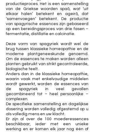
productieproces. Het is een samenstelling
van de Griekse woorden spaõ, wat ‘uit
elkaar halen’ betekent en ageirõ, dat
‘samenvoegen’ betekent. De productie
van spagyrische essences zijn gebaseerd
op een bereidingsproces van drie fasen –
fermentatie, distillatie en calcinatie.
Deze vorm van spagyriek wordt wel de
brug tussen klassieke homeopathie en de
moderne plantgeneeskunde genoemd.
Om de essences te maken worden alleen
planten gebruikt van strikt gecontroleerde,
biologische teelt.
Anders dan in de klassieke homeopathie,
waarin vaak met enkelvoudige middelen
wordt gewerkt, worden de essences van
de spagyriek in veel gevallen
gecombineerd tot – heel persoonlijke –
complexen.
De specifieke samenstelling en dagelijkse
dosering worden volledig afgestemd op u
als volledig mens en uw klacht.
Er zijn al over de 100 moederessences
beschikbaar, ieder met een unieke
werking en er komen elk jaar nog één of