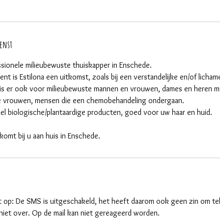
ienst
essionele milieubewuste thuiskapper in Enschede.
ent is Estilona een uitkomst, zoals bij een verstandelijke en/of licham
a is er ook voor milieubewuste mannen en vrouwen, dames en heren 
e vrouwen, mensen die een chemobehandeling ondergaan.
kel biologische/plantaardige producten, goed voor uw haar en huid.
komt bij u aan huis in Enschede.
 op: De SMS is uitgeschakeld, het heeft daarom ook geen zin om te
iet over. Op de mail kan niet gereageerd worden.