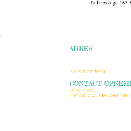
Pathmossingel 167,
ADRES
Pathmossingel 167
7513 CG Enschede
Routebeschrijving
CONTACT OPNEM
06 55151666
Niet voor acquisitie doeleinden