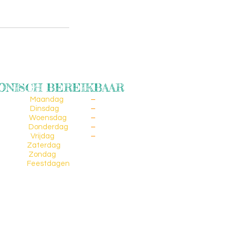
ONISCH BEREIKBAAR
Maandag
09:00
–
20:00
Dinsdag
09:00
–
20:00
Woensdag
09:00
–
20:00
Donderdag
09:00
–
20:00
Vrijdag
09:00
–
20:00
Zaterdag
Gesloten
Zondag
Gesloten
Feestdagen
Gesloten