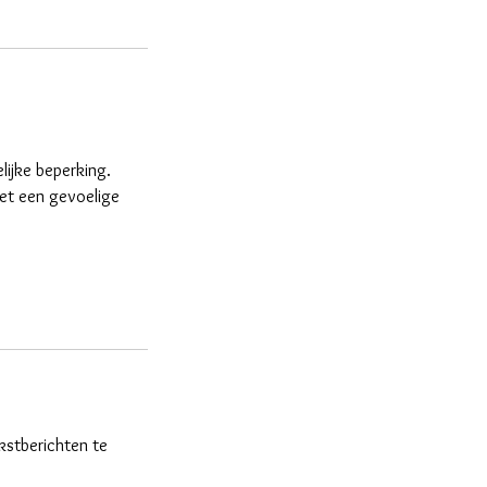
elijke beperking.
met een gevoelige
kstberichten te