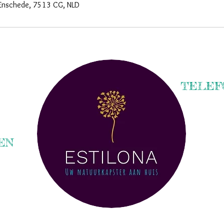
 Enschede, 7513 CG, NLD
TELEF
EN